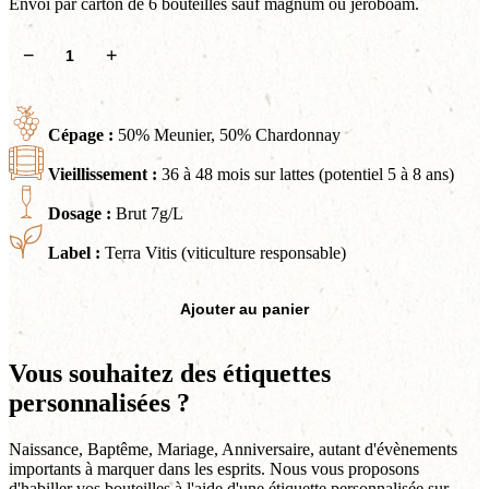
Envoi par carton de 6 bouteilles sauf magnum ou jéroboam.
quantité
−
+
de
Belle
Insolite
Cépage :
50% Meunier, 50% Chardonnay
Vieillissement :
36 à 48 mois sur lattes (potentiel 5 à 8 ans)
Dosage :
Brut 7g/L
Label :
Terra Vitis (viticulture responsable)
Ajouter au panier
Vous souhaitez des étiquettes
personnalisées ?
Naissance, Baptême, Mariage, Anniversaire, autant d'évènements
importants à marquer dans les esprits. Nous vous proposons
d'habiller vos bouteilles à l'aide d'une étiquette personnalisée sur